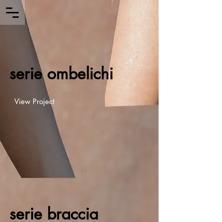
serie ombelichi
View Project
serie braccia