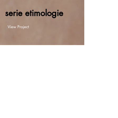
serie etimologie
View Project
progetto piccola
memoria
View Project